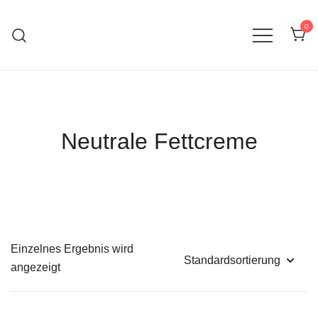
0
Therapiebegleitende Hautpflege
SanaVita
Neutrale Fettcreme
Einzelnes Ergebnis wird
angezeigt