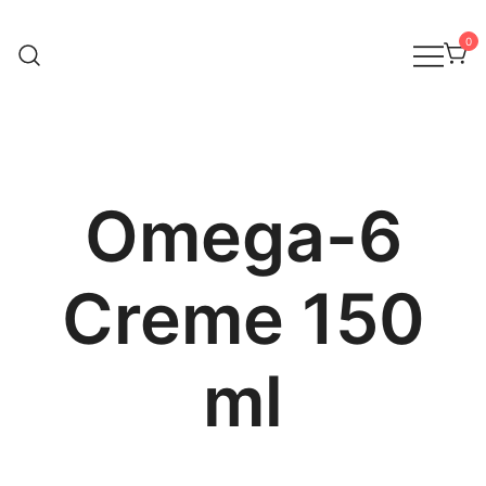
0
Therapiebegleitende Hautpflege
SanaVita
Omega-6
Creme 150
ml