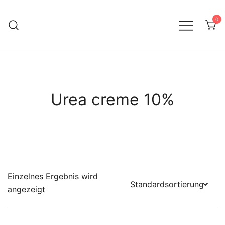
0
Therapiebegleitende Hautpflege
SanaVita
Urea creme 10%
Einzelnes Ergebnis wird
angezeigt