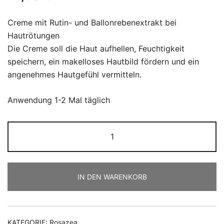
Creme mit Rutin- und Ballonrebenextrakt bei
Hautrötungen
Die Creme soll die Haut aufhellen, Feuchtigkeit
speichern, ein makelloses Hautbild fördern und ein
angenehmes Hautgefühl vermitteln.
Anwendung 1-2 Mal täglich
Aktiv-
01
Anti-
Hautrötung
IN DEN WARENKORB
Creme
50
ml
PZN-
KATEGORIE:
Rosazea