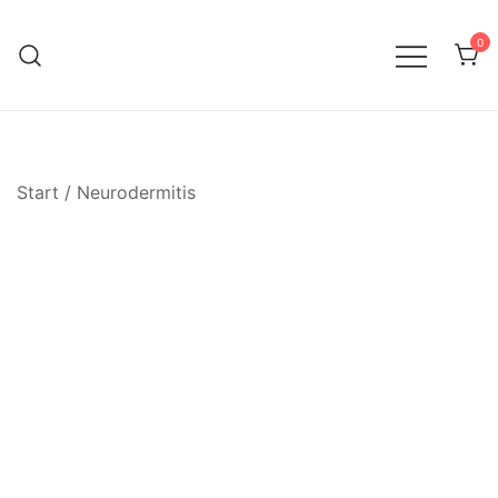
0
Therapiebegleitende Hautpflege
SanaVita
Start
/
Neurodermitis