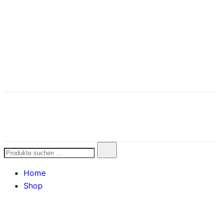
SanaVita
Therapiebegleitende Hautpflege
Home
Shop