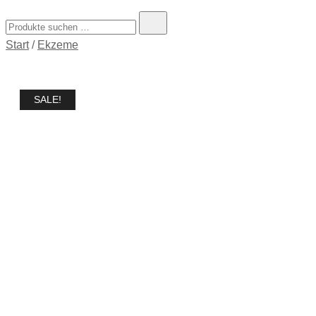
Start
/
Ekzeme
SALE!