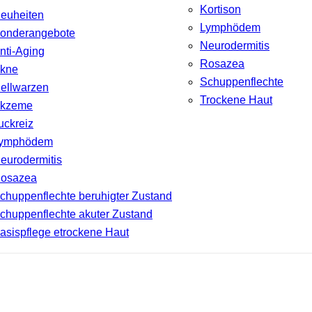
Kortison
euheiten
Lymphödem
onderangebote
Neurodermitis
nti-Aging
Rosazea
kne
Schuppenflechte
ellwarzen
Trockene Haut
kzeme
uckreiz
ymphödem
eurodermitis
osazea
chuppenflechte beruhigter Zustand
chuppenflechte akuter Zustand
asispflege etrockene Haut