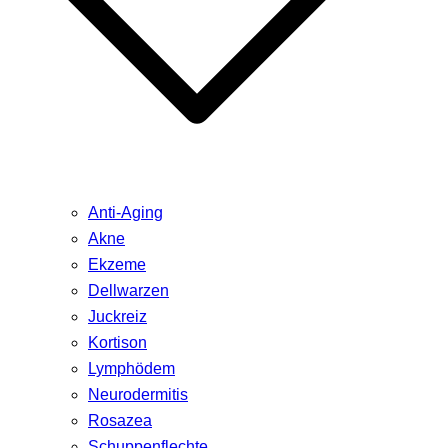
Anti-Aging
Akne
Ekzeme
Dellwarzen
Juckreiz
Kortison
Lymphödem
Neurodermitis
Rosazea
Schuppenflechte